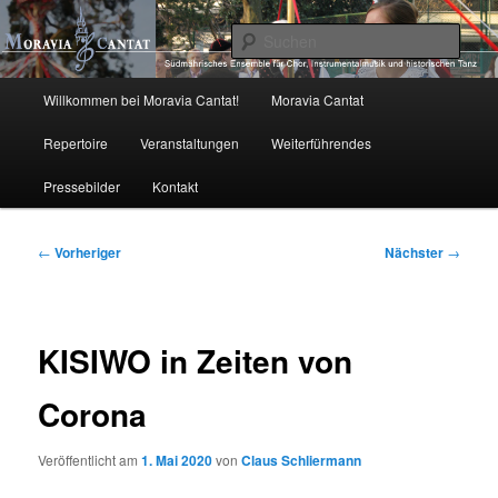
Zum
primären
Such
Inhalt
springen
Moravia Cantat
Hauptmenü
Willkommen bei Moravia Cantat!
Moravia Cantat
Repertoire
Veranstaltungen
Weiterführendes
Pressebilder
Kontakt
Beitragsnavigation
←
Vorheriger
Nächster
→
KISIWO in Zeiten von
Corona
Veröffentlicht am
1. Mai 2020
von
Claus Schliermann