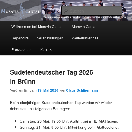
Zum
Zum
primären
sekundären
Such
Inhalt
Inhalt
springen
springen
Moravia Cantat
Hauptmenü
Willkommen bei Moravia Cantat!
Moravia Cantat
Repertoire
Veranstaltungen
Weiterführendes
Pressebilder
Kontakt
Sudetendeutscher Tag 2026
in Brünn
Veröffentlicht am
19. Mai 2026
von
Claus Schliermann
Beim diesjährigen Sudetendeutschen Tag werden wir wieder
dabei sein mit folgenden Beiträgen:
Samstag, 23.Mai, 19:00 Uhr: Auftritt beim HEIMAT!abend
Sonntag, 24. Mai, 9:00 Uhr: Mitwirkung beim Gottesdienst