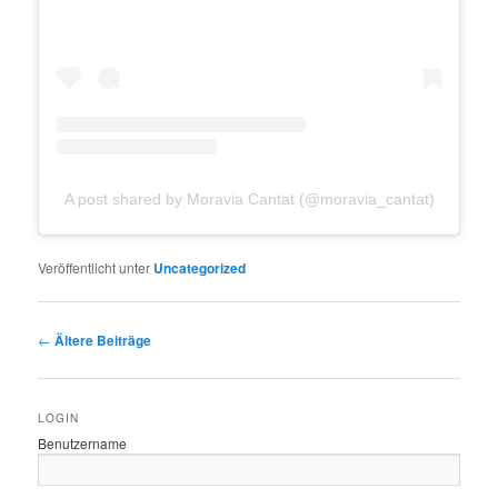
A post shared by Moravia Cantat (@moravia_cantat)
Veröffentlicht unter
Uncategorized
Beitragsnavigation
←
Ältere Beiträge
LOGIN
Benutzername