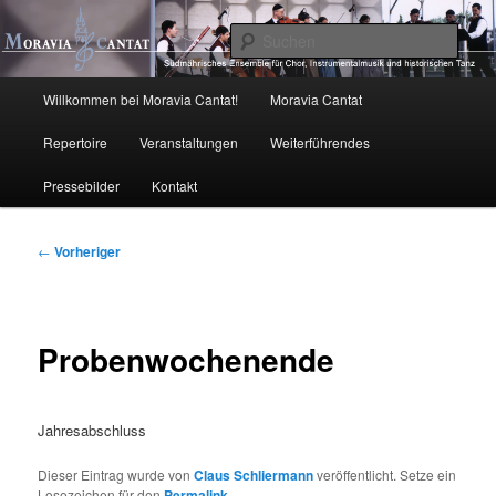
Zum
primären
Such
Inhalt
springen
Moravia Cantat
Hauptmenü
Willkommen bei Moravia Cantat!
Moravia Cantat
Repertoire
Veranstaltungen
Weiterführendes
Pressebilder
Kontakt
Beitragsnavigation
←
Vorheriger
Probenwochenende
Jahresabschluss
Dieser Eintrag wurde von
Claus Schliermann
veröffentlicht. Setze ein
Lesezeichen für den
Permalink
.