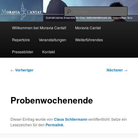
Zum
primären
Such
Inhalt
springen
Moravia Cantat
Hauptmenü
Willkommen bei Moravia Cantat!
Moravia Cantat
Repertoire
Veranstaltungen
Weiterführendes
Pressebilder
Kontakt
Beitragsnavigation
←
Vorheriger
Nächster
→
Probenwochenende
Dieser Eintrag wurde von
Claus Schliermann
veröffentlicht. Setze ein
Lesezeichen für den
Permalink
.