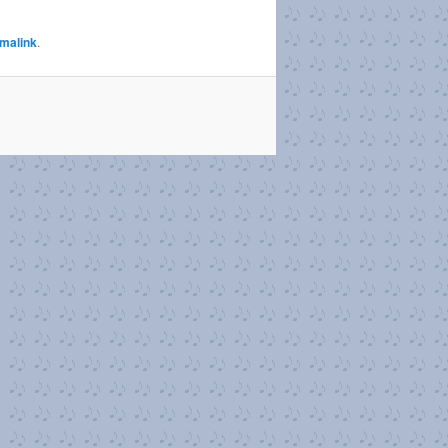
malink
.