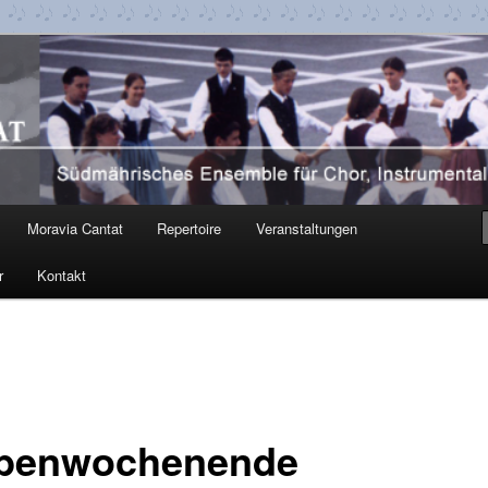
t
Moravia Cantat
Repertoire
Veranstaltungen
r
Kontakt
benwochenende