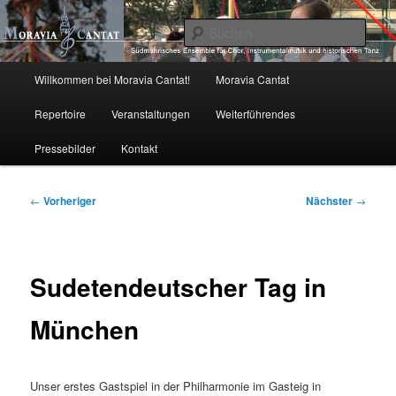
Zum
primären
Such
Inhalt
springen
Moravia Cantat
Hauptmenü
Willkommen bei Moravia Cantat!
Moravia Cantat
Repertoire
Veranstaltungen
Weiterführendes
Pressebilder
Kontakt
Beitragsnavigation
←
Vorheriger
Nächster
→
Sudetendeutscher Tag in
München
Unser erstes Gastspiel in der Philharmonie im Gasteig in