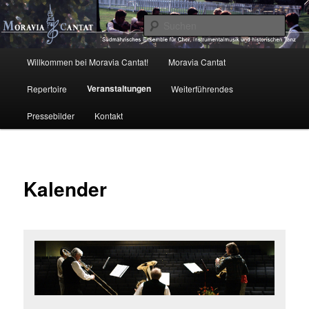
Zum
primären
Such
Inhalt
springen
Moravia Cantat
Hauptmenü
Willkommen bei Moravia Cantat!
Moravia Cantat
Veranstaltungen
Repertoire
Weiterführendes
Pressebilder
Kontakt
Kalender