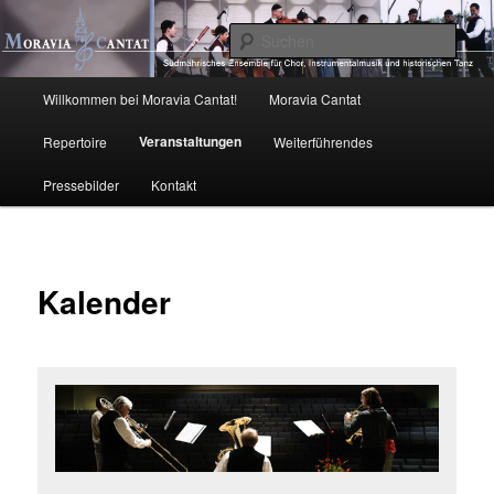
Zum
primären
Such
Inhalt
springen
Moravia Cantat
Hauptmenü
Willkommen bei Moravia Cantat!
Moravia Cantat
Veranstaltungen
Repertoire
Weiterführendes
Pressebilder
Kontakt
Kalender